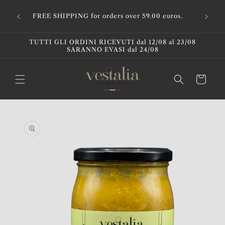
Salta
Get your
questo
FREE SHIPPING for orders over 59.00 euros.
and yo
contenuto
TUTTI GLI ORDINI RICEVUTI dal 12/08 al 23/08
SARANNO EVASI dal 24/08
Cart
Skip to
product
information