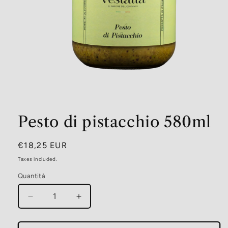
Open
media
Pesto di pistacchio 580ml
1
in
modal
Regular
€18,25 EUR
price
Taxes included.
Quantità
Decrease
Increase
quantity
quantity
for
for