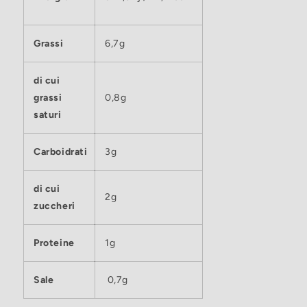
Grassi
6,7g
di cui
grassi
0,8g
saturi
Carboidrati
3g
di cui
2g
zuccheri
Proteine
1g
Sale
0,7g