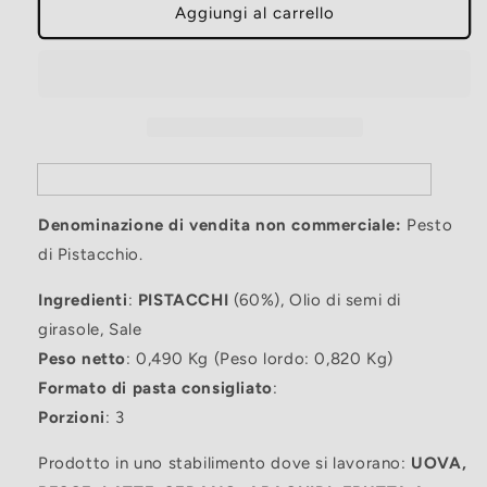
Pesto
Pesto
Aggiungi al carrello
di
di
pistacchio
pistacchio
580ml
580ml
Denominazione di vendita non commerciale:
Pesto
di Pistacchio.
Ingredienti
:
PISTACCHI
(60%), Olio di semi di
girasole, Sale
Peso netto
: 0,490 Kg (Peso lordo: 0,820 Kg)
Formato di pasta consigliato
:
Porzioni
: 3
Prodotto in uno stabilimento dove si lavorano:
UOVA,